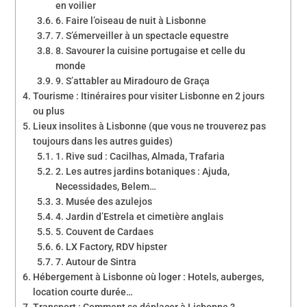
en voilier
6. Faire l’oiseau de nuit à Lisbonne
7. S’émerveiller à un spectacle equestre
8. Savourer la cuisine portugaise et celle du
monde
9. S’attabler au Miradouro de Graça
Tourisme : Itinéraires pour visiter Lisbonne en 2 jours
ou plus
Lieux insolites à Lisbonne (que vous ne trouverez pas
toujours dans les autres guides)
1. Rive sud : Cacilhas, Almada, Trafaria
2. Les autres jardins botaniques : Ajuda,
Necessidades, Belem…
3. Musée des azulejos
4. Jardin d’Estrela et cimetière anglais
5. Couvent de Cardaes
6. LX Factory, RDV hipster
7. Autour de Sintra
Hébergement à Lisbonne où loger : Hotels, auberges,
location courte durée…
Transport : Comment se déplacer à Lisbonne ?