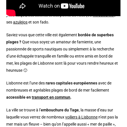
Lisbonne est réputée pour sa richesse culturelle, son architecture
pittoresque, ses collines et ses points de vues (ou
miradouros
),
ses
azulejos
et son fado.
Saviez-vous que cette ville est également
bordée de superbes
plages ?
Que vous soyez un amateur de farniente, une
passionnée de sports nautiques ou simplement à la recherche
d’une échappée tranquille en famille ou entre amis en bord de
mer, les plages de Lisbonne sont là pour vours rendre heureux et
heureuse 🙂
Lisbonne est l’une des
rares capitales européennes
avec de
nombreuses et agréables plages de bord de mer facilement
accessible en
transport en commun
.
La ville se trouve à l’
embouchure du Tage
, la masse d’eau sur
laquelle vous verrez de nombreux
voiliers à Lisbonne
n’est pas la
mer mais un fleuve – bien qu’on l’appelle aussi « mer de paille »,