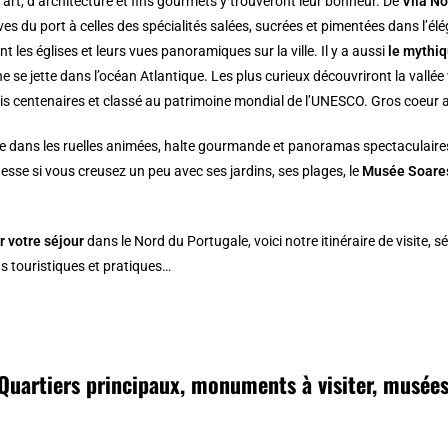
art, d’architecture et fins gourmets y trouveront leur bonheur. De
Vila N
ves du port à celles des spécialités salées, sucrées et pimentées dans l’élé
 les églises et leurs vues panoramiques sur la ville. Il y a aussi
le mythiq
ne se jette dans l’océan Atlantique. Les plus curieux découvriront la vallée
ois centenaires et classé au patrimoine mondial de l’UNESCO. Gros coeur 
e dans les ruelles animées, halte gourmande et panoramas spectaculaires, 
nesse si vous creusez un peu avec ses jardins, ses plages, le
Musée Soares
r votre séjour
dans le Nord du Portugale, voici notre itinéraire de visite, 
s touristiques et pratiques…
 Quartiers principaux, monuments à visiter, musée