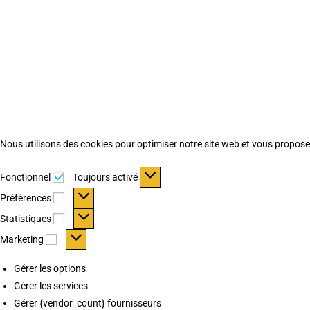
Nous utilisons des cookies pour optimiser notre site web et vous proposer 
Fonctionnel
Fonctionnel
Toujours activé
Préférences
Préférences
Statistiques
Statistiques
Marketing
Marketing
Gérer les options
Gérer les services
Gérer {vendor_count} fournisseurs