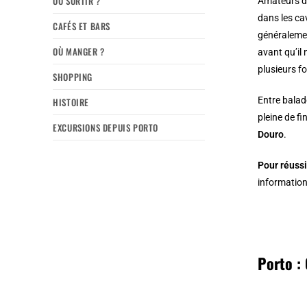
OÙ SORTIR ?
Amateurs d’
dans les ca
CAFÉS ET BARS
généralement
OÙ MANGER ?
avant qu’il 
plusieurs f
SHOPPING
Entre balad
HISTOIRE
pleine de fi
EXCURSIONS DEPUIS PORTO
Douro
.
Pour réussi
information
Porto :