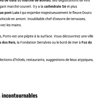
ova de Gaia
au
marché de Bolhão
, des dégustations de vins
gant marché couvert. Il y a la
cathédrale Sé
et plus
ue pont Luis I
qui enjambe majestueusement le fleuve Douro
 viticole en amont. Inoubliable chef d’oeuvre de terrasses,
avec les mains.
Porto est une pépite à la surface. Vous découvrirez une ville
 dos Reis
, la Fondation Serralves ou le bord de mer à
Foz do
sélections d’hôtels, restaurants, suggestions de lieux atypiques,
s incontournables