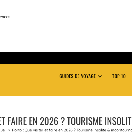
rences
GUIDES DE VOYAGE
TOP 10
 ET FAIRE EN 2026 ? TOURISME INSOL
ueil
>
Porto : Que visiter et faire en 2026 ? Tourisme insolite & incontourn