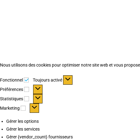
Nous utilisons des cookies pour optimiser notre site web et vous proposer 
Fonctionnel
Fonctionnel
Toujours activé
Préférences
Préférences
Statistiques
Statistiques
Marketing
Marketing
Gérer les options
Gérer les services
Gérer {vendor_count} fournisseurs