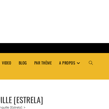
VIDEO
BLOG
PAR THÈME
A PROPOS
TOGGLE
WEBSITE
ILLE [ESTRELA]
SEARCH
nquille [Estrela]
>