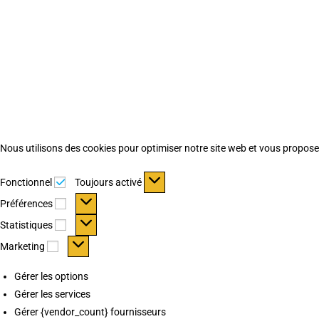
Nous utilisons des cookies pour optimiser notre site web et vous proposer 
Fonctionnel
Fonctionnel
Toujours activé
Préférences
Préférences
Statistiques
Statistiques
Marketing
Marketing
Gérer les options
Gérer les services
Gérer {vendor_count} fournisseurs