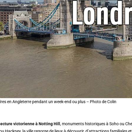
dres en Angleterre pendant un week-end ou plus – Photo de Colin
tecture victorienne à Notting Hill
, monuments historiques à Soho ou Chels
u Hackney, la ville regorge de lieux à découvrir, d’attractions familiales e