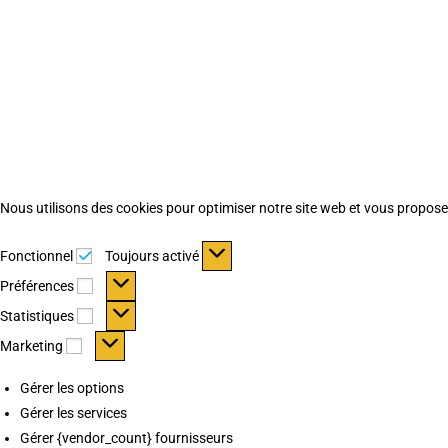
Nous utilisons des cookies pour optimiser notre site web et vous proposer 
Fonctionnel
Fonctionnel
Toujours activé
Préférences
Préférences
Statistiques
Statistiques
Marketing
Marketing
Gérer les options
Gérer les services
Gérer {vendor_count} fournisseurs