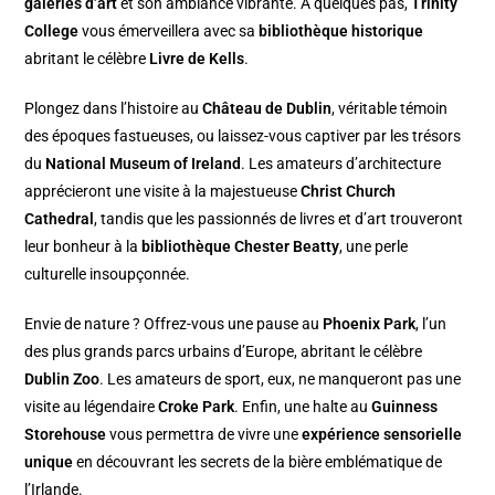
galeries d’art
et son ambiance vibrante. À quelques pas,
Trinity
College
vous émerveillera avec sa
bibliothèque historique
abritant le célèbre
Livre de Kells
.
Plongez dans l’histoire au
Château de Dublin
, véritable témoin
des époques fastueuses, ou laissez-vous captiver par les trésors
du
National Museum of Ireland
. Les amateurs d’architecture
apprécieront une visite à la majestueuse
Christ Church
Cathedral
, tandis que les passionnés de livres et d’art trouveront
leur bonheur à la
bibliothèque Chester Beatty
, une perle
culturelle insoupçonnée.
Envie de nature ? Offrez-vous une pause au
Phoenix Park
, l’un
des plus grands parcs urbains d’Europe, abritant le célèbre
Dublin Zoo
. Les amateurs de sport, eux, ne manqueront pas une
visite au légendaire
Croke Park
. Enfin, une halte au
Guinness
Storehouse
vous permettra de vivre une
expérience sensorielle
unique
en découvrant les secrets de la bière emblématique de
l’Irlande.