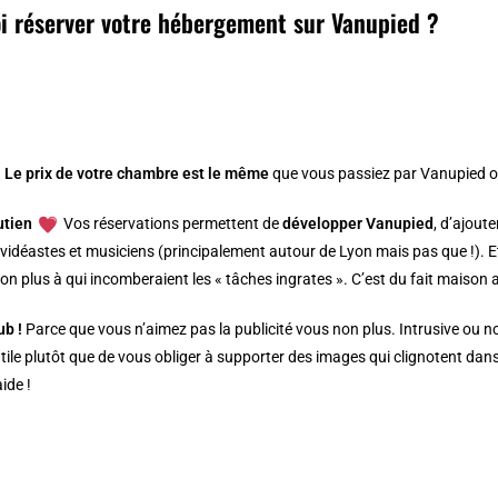
i réserver votre hébergement sur Vanupied ?
.
Le prix de votre chambre est le même
que vous passiez par Vanupied o
utien
Vos réservations permettent de
développer Vanupied
, d’ajout
 vidéastes et musiciens (principalement autour de Lyon mais pas que !). Et 
non plus à qui incomberaient les « tâches ingrates ». C’est du fait maison
ub !
Parce que vous n’aimez pas la publicité vous non plus. Intrusive ou non
utile plutôt que de vous obliger à supporter des images qui clignotent da
aide !