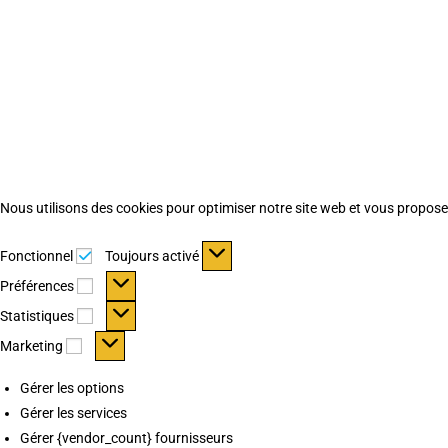
Nous utilisons des cookies pour optimiser notre site web et vous proposer 
Fonctionnel
Fonctionnel
Toujours activé
Préférences
Préférences
Statistiques
Statistiques
Marketing
Marketing
Gérer les options
Gérer les services
Gérer {vendor_count} fournisseurs