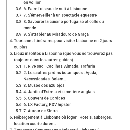
en voilier
6. Faire l’oiseau de nuit à Lisbonne
7. S’émerveiller à un spectacle equestre
8. Savourer la cuisine portugaise et celle du
monde
9. S’attabler au Miradouro de Graça
Tourisme : Itinéraires pour visiter Lisbonne en 2 jours
ou plus
Lieux insolites à Lisbonne (que vous ne trouverez pas
toujours dans les autres guides)
1. Rive sud : Cacilhas, Almada, Trafaria
2. Les autres jardins botaniques : Ajuda,
Necessidades, Belem…
3. Musée des azulejos
4. Jardin d’Estrela et cimetière anglais
5. Couvent de Cardaes
6. LX Factory, RDV hipster
7. Autour de Sintra
Hébergement à Lisbonne où loger : Hotels, auberges,
location courte durée…
Transport : Comment se déplacer à Lisbonne ?