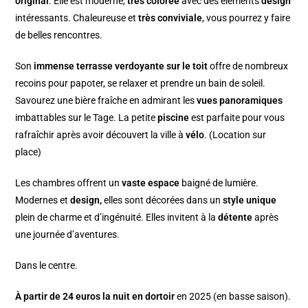
original
. Elle est moderne,
très colorée
avec des éléments
design
intéressants. Chaleureuse et
très conviviale
, vous pourrez y faire
de belles rencontres.
Son
immense terrasse verdoyante sur le toit
offre de nombreux
recoins pour papoter, se relaxer et prendre un bain de soleil.
Savourez une bière fraîche en admirant les
vues panoramiques
imbattables sur le Tage. La petite
piscine
est parfaite pour vous
rafraîchir après avoir découvert la ville à
vélo
. (Location sur
place)
Les chambres offrent un
vaste espace
baigné de lumière.
Modernes et
design,
elles sont décorées dans un
style unique
plein de charme et d’ingénuité. Elles invitent à la
détente
après
une journée d’aventures.
Dans le centre.
À partir de 24 euros la nuit en dortoir
en 2025 (en basse saison).