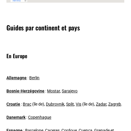
Guides par continent et pays
En Europe
Allemagne
:
Berlin
Bosnie-Herzégovine
:
Mostar
,
Sarajevo
Croatie
:
Brac
(île de),
Dubrovnik
,
Split
,
Vis
(île de),
Zadar
,
Zagreb
.
Danemark
:
Copenhague
Espagne
:
Barcelone
,
Caceres
,
Cordoue
,
Cuenca
,
Grenade et