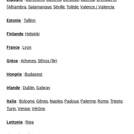
l’Alhambra
,
Salamanque
,
Séville
,
Tolède
,
Valence / Valencia
.
Estonie
:
Tallinn
Finlande
:
Helsinki
France
:
Lyon
Grèce
:
Athenes
,
Sifnos (île)
Hongrie
:
Budapest
Irlande
:
Dublin
,
Galway
Italie
:
Bologne
,
Gênes
,
Naples
,
Padoue
,
Palerme
,
Rome
,
Trieste
,
Turin
,
Venise
,
Vérône
.
Lettonie
:
Riga