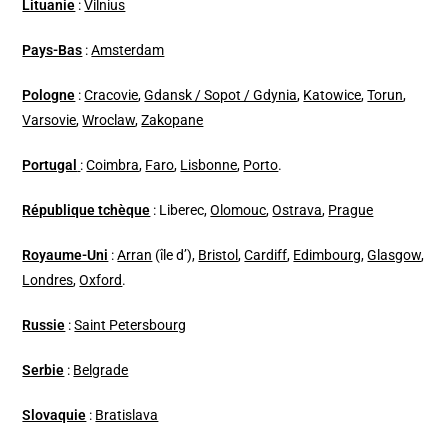
Lituanie
:
Vilnius
Pays-Bas
:
Amsterdam
Pologne
:
Cracovie
,
Gdansk / Sopot / Gdynia
,
Katowice
,
Torun
,
Varsovie
,
Wroclaw
,
Zakopane
Portugal
:
Coimbra
,
Faro
,
Lisbonne
,
Porto
.
République tchèque
: Liberec,
Olomouc
,
Ostrava
,
Prague
Royaume-Uni
:
Arran
(île d’),
Bristol
,
Cardiff
,
Edimbourg
,
Glasgow
,
Londres
,
Oxford
.
Russie
:
Saint Petersbourg
Serbie
:
Belgrade
Slovaquie
:
Bratislava