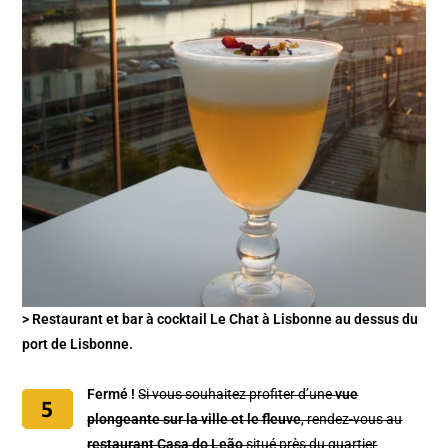
> Restaurant et bar à cocktail Le Chat à Lisbonne au dessus du
port de Lisbonne.
Fermé !
Si vous souhaitez profiter d’une
vue
plongeante sur la ville et le fleuve
, rendez-vous au
restaurant Casa do Leão
situé près du
quartier