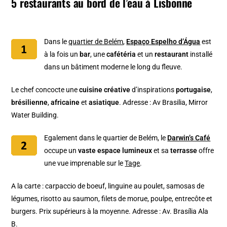
5 restaurants au bord de l’eau à Lisbonne
Dans le
quartier de Belém
,
Espaço Espelho d’Água
est
à la fois un
bar
, une
cafétéria
et un
restaurant
installé
dans un bâtiment moderne le long du fleuve.
Le chef concocte une
cuisine créative
d’inspirations
portugaise
,
brésilienne
,
africaine
et
asiatique
. Adresse : Av Brasilia, Mirror
Water Building.
Egalement dans le quartier de Belém, le
Darwin’s Café
occupe un
vaste espace lumineux
et sa
terrasse
offre
une vue imprenable sur le
Tage
.
A la carte : carpaccio de boeuf, linguine au poulet, samosas de
légumes, risotto au saumon, filets de morue, poulpe, entrecôte et
burgers. Prix supérieurs à la moyenne. Adresse : Av. Brasília Ala
B.