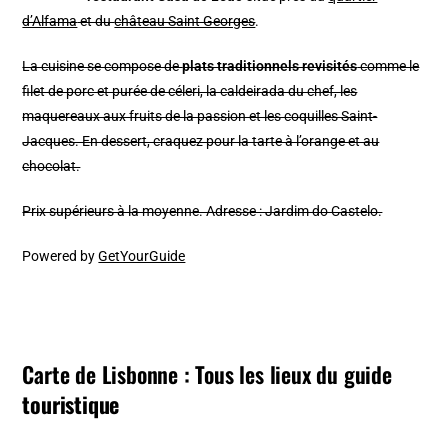
d’Alfama
et du
château Saint Georges
.
La cuisine se compose de
plats traditionnels revisités
comme le
filet de porc et purée de céleri, la caldeirada du chef, les
maquereaux aux fruits de la passion et les coquilles Saint-
Jacques. En dessert, craquez pour la tarte à l’orange et au
chocolat.
Prix supérieurs à la moyenne. Adresse : Jardim do Castelo.
Powered by
GetYourGuide
Carte de Lisbonne : Tous les lieux du guide
touristique