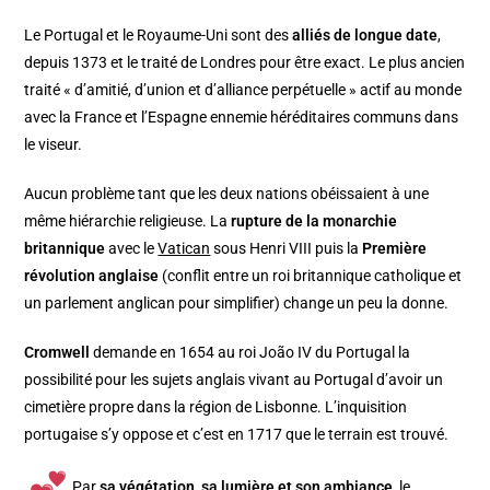
Le Portugal et le Royaume-Uni sont des
alliés de longue date
,
depuis 1373 et le traité de Londres pour être exact. Le plus ancien
traité « d’amitié, d’union et d’alliance perpétuelle » actif au monde
avec la France et l’Espagne ennemie héréditaires communs dans
le viseur.
Aucun problème tant que les deux nations obéissaient à une
même hiérarchie religieuse. La
rupture de la monarchie
britannique
avec le
Vatican
sous Henri VIII puis la
Première
révolution anglaise
(conflit entre un roi britannique catholique et
un parlement anglican pour simplifier) change un peu la donne.
Cromwell
demande en 1654 au roi João IV du Portugal la
possibilité pour les sujets anglais vivant au Portugal d’avoir un
cimetière propre dans la région de Lisbonne. L’inquisition
portugaise s’y oppose et c’est en 1717 que le terrain est trouvé.
Par
sa végétation, sa lumière et son ambiance
, le