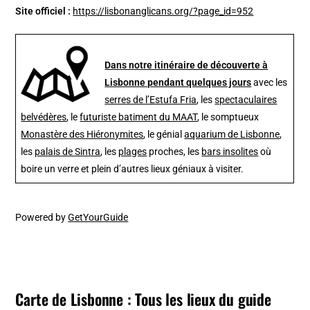
Site officiel :
https://lisbonanglicans.org/?page_id=952
Dans notre itinéraire de découverte à
Lisbonne pendant quelques jours
avec les
serres de l’Estufa Fria
, les
spectaculaires
belvédères
, le
futuriste batiment du MAAT
, le somptueux
Monastère des Hiéronymites
, le génial
aquarium de Lisbonne
,
les
palais de Sintra
, les
plages
proches, les
bars insolites
où
boire un verre et plein d’autres lieux géniaux à visiter.
Powered by
GetYourGuide
Carte de Lisbonne : Tous les lieux du guide