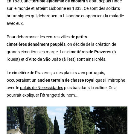
En 1830, une
terrible épidémie de choléra
s’abat depuis l’Inde
sur le monde et atteint Lisbonne en 1833. Ce sont des soldats
britanniques qui débarquent à Lisbonne et apportent la maladie
avec eux.
Pour débarrasser les centres-villes de
petits
cimetières densément peuplés
, on décide de la création de
grands cimetières en marge. Les
cimetières de Prazeres
(à
l’ouest) et d’
Alto de São João
(à l’est) sont ainsi créés.
Le cimetière de Prazeres, « des plaisirs » en portugais,
occuperaient un
ancien terrain de chasse royal
quasi limitrophe
avec le
palais de Necessidades
plus bas dans la colline. Cela
pourrait expliquer l’étrangeté du nom…