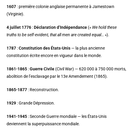
1607
: première colonie anglaise permanente à Jamestown
(Virginie).
4 juillet 1776
:
Déclaration d’Indépendance
(
« We hold these
truths to be self-evident, that all men are created equal… »
).
1787
:
Constitution des États-Unis
— la plus ancienne
constitution écrite encore en vigueur dans le monde.
1861-1865
:
Guerre Civile
(Civil War) — 620 000 à 750 000 morts,
abolition de l’esclavage par le 13e Amendement (1865).
1865-1877
: Reconstruction.
1929
: Grande Dépression.
1941-1945
: Seconde Guerre mondiale — les États-Unis
deviennent la superpuissance mondiale.