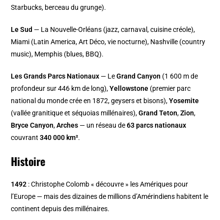
Starbucks, berceau du grunge).
Le Sud
— La Nouvelle-Orléans (jazz, carnaval, cuisine créole),
Miami (Latin America, Art Déco, vie nocturne), Nashville (country
music), Memphis (blues, BBQ).
Les Grands Parcs Nationaux
— Le
Grand Canyon
(1 600 m de
profondeur sur 446 km de long),
Yellowstone
(premier parc
national du monde crée en 1872, geysers et bisons),
Yosemite
(vallée granitique et séquoias millénaires),
Grand Teton
,
Zion
,
Bryce Canyon
,
Arches
— un réseau de
63 parcs nationaux
couvrant
340 000 km²
.
Histoire
1492
: Christophe Colomb « découvre » les Amériques pour
l’Europe — mais des dizaines de millions d’Amérindiens habitent le
continent depuis des millénaires.