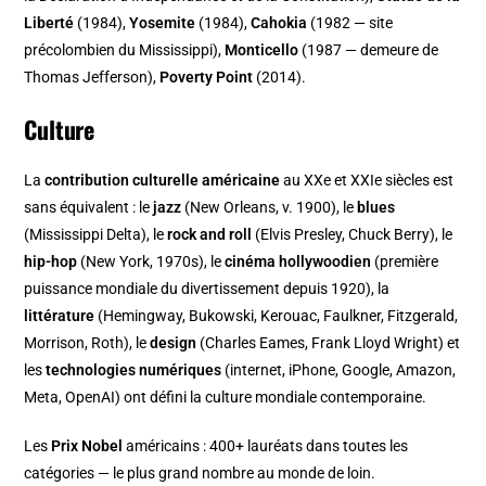
Liberté
(1984),
Yosemite
(1984),
Cahokia
(1982 — site
précolombien du Mississippi),
Monticello
(1987 — demeure de
Thomas Jefferson),
Poverty Point
(2014).
Culture
La
contribution culturelle américaine
au XXe et XXIe siècles est
sans équivalent : le
jazz
(New Orleans, v. 1900), le
blues
(Mississippi Delta), le
rock and roll
(Elvis Presley, Chuck Berry), le
hip-hop
(New York, 1970s), le
cinéma hollywoodien
(première
puissance mondiale du divertissement depuis 1920), la
littérature
(Hemingway, Bukowski, Kerouac, Faulkner, Fitzgerald,
Morrison, Roth), le
design
(Charles Eames, Frank Lloyd Wright) et
les
technologies numériques
(internet, iPhone, Google, Amazon,
Meta, OpenAI) ont défini la culture mondiale contemporaine.
Les
Prix Nobel
américains : 400+ lauréats dans toutes les
catégories — le plus grand nombre au monde de loin.