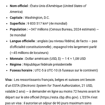
Nom officiel :
États-Unis d’Amérique (
United States of
America
)
Capitale :
Washington, D.C.
Superficie :
9 833 517 km² (4e mondial)
Population :
~347 millions (Census Bureau, 2024 estimate) —
3e mondial
Langue officielle :
anglais (au niveau fédéral, de facto — pas
d’officialité constitutionnelle) ; espagnol très largement parlé
(~45 millions de locuteurs)
Monnaie :
Dollar américain (USD, $) — 1 € ≈ 1,08 USD
Régime :
République fédérale présidentielle
Fuseau horaire :
UTC-5 à UTC-10 (6 fuseaux sur le continent)
Visa :
Les ressortissants français, belges et suisses ont besoin
d’un ESTA (
Electronic System for Travel Authorization
, 21 USD,
valable 2 ans) — à demander en ligne au moins 72 heures avant le
départ sur le site officiel (https://esta.cbp.dhs.gov). L’ESTA n’est
pas un visa : il autorise un séjour de 90 jours maximum sans