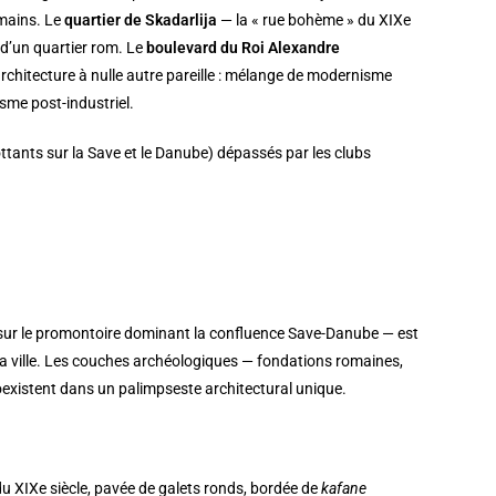
omains. Le
quartier de Skadarlija
— la « rue bohème » du XIXe
 d’un quartier rom. Le
boulevard du Roi Alexandre
rchitecture à nulle autre pareille : mélange de modernisme
sme post-industriel.
ottants sur la Save et le Danube) dépassés par les clubs
é sur le promontoire dominant la confluence Save-Danube — est
 la ville. Les couches archéologiques — fondations romaines,
existent dans un palimpseste architectural unique.
 XIXe siècle, pavée de galets ronds, bordée de
kafane