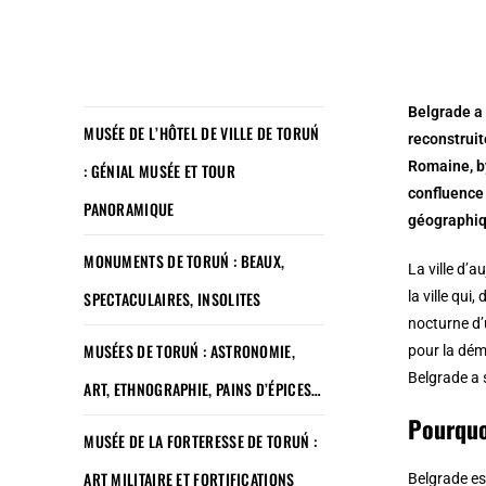
Belgrade a 
MUSÉE DE L’HÔTEL DE VILLE DE TORUŃ
reconstruit
Romaine, by
: GÉNIAL MUSÉE ET TOUR
confluence 
PANORAMIQUE
géographiqu
MONUMENTS DE TORUŃ : BEAUX,
La ville d’a
SPECTACULAIRES, INSOLITES
la ville qu
nocturne d’
MUSÉES DE TORUŃ : ASTRONOMIE,
pour la dém
Belgrade a 
ART, ETHNOGRAPHIE, PAINS D’ÉPICES…
Pourquo
MUSÉE DE LA FORTERESSE DE TORUŃ :
ART MILITAIRE ET FORTIFICATIONS
Belgrade es