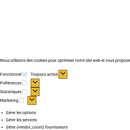
Nous utilisons des cookies pour optimiser notre site web et vous proposer 
Fonctionnel
Fonctionnel
Toujours activé
Préférences
Préférences
Statistiques
Statistiques
Marketing
Marketing
Gérer les options
Gérer les services
Gérer {vendor_count} fournisseurs