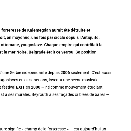
a forteresse de Kalemegdan aurait été détruite et
soit, en moyenne, une fois par siècle depuis l’Antiquité.
u ottomane, yougoslave. Chaque empire qui contrôlait la
et la mer Noire. Belgrade était ce verrou. Sa position
 d’une Serbie indépendante depuis
2006
seulement. C’est aussi
yougoslaves et les sanctions, inventa une scène musicale
e festival
EXIT
en
2000
— né comme mouvement étudiant
ast a ses murales, Beyrouth a ses façades criblées de balles —
urc signifie « champ de la forteresse » — est aujourd’hui un