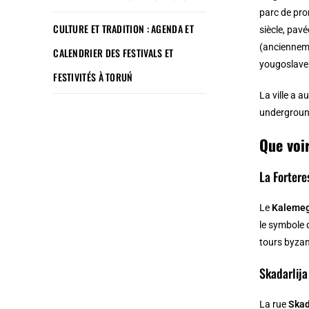
parc de pro
CULTURE ET TRADITION : AGENDA ET
siècle, pav
(ancienne
CALENDRIER DES FESTIVALS ET
yougoslave 
FESTIVITÉS À TORUŃ
La ville a 
undergroun
Que voir
La Forter
Le
Kaleme
le symbole 
tours byzan
Skadarlija
La rue
Skad