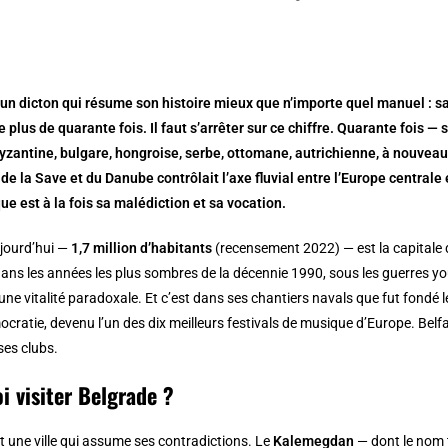
un dicton qui résume son histoire mieux que n’importe quel manuel : s
e plus de quarante fois. Il faut s’arrêter sur ce chiffre. Quarante fois — 
zantine, bulgare, hongroise, serbe, ottomane, autrichienne, à nouvea
de la Save et du Danube contrôlait l’axe fluvial entre l’Europe centrale 
e est à la fois sa malédiction et sa vocation.
ujourd’hui —
1,7 million d’habitants
(recensement 2022) — est la capitale
i, dans les années les plus sombres de la décennie 1990, sous les guerres 
une vitalité paradoxale. Et c’est dans ses chantiers navals que fut fondé l
ocratie, devenu l’un des dix meilleurs festivals de musique d’Europe. Belf
ses clubs.
i visiter Belgrade ?
t une ville qui assume ses contradictions. Le
Kalemegdan
— dont le nom t