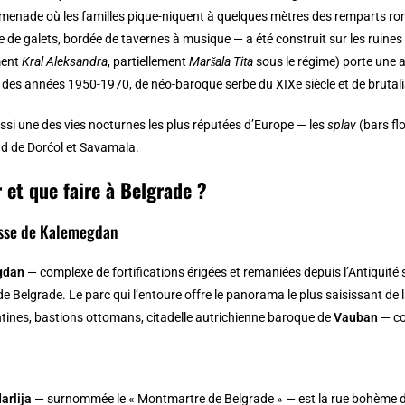
menade où les familles pique-niquent à quelques mètres des remparts r
ée de galets, bordée de tavernes à musique — a été construit sur les ruines
ment
Kral Aleksandra
, partiellement
Maršala Tita
sous le régime) porte une a
des années 1950-1970, de néo-baroque serbe du XIXe siècle et de brutali
aussi une des vies nocturnes les plus réputées d’Europe — les
splav
(bars fl
d de Dorćol et Savamala.
 et que faire à Belgrade ?
esse de Kalemegdan
gdan
— complexe de fortifications érigées et remaniées depuis l’Antiquit
de Belgrade. Le parc qui l’entoure offre le panorama le plus saisissant de
tines, bastions ottomans, citadelle autrichienne baroque de
Vauban
— co
arlija
— surnommée le « Montmartre de Belgrade » — est la rue bohème du