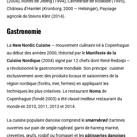
(2004), Runes de Jelling (1994), Cathédrale de Roskilde (1995),
Château d’Hamlet (
Kronborg
, 2000 — Helsingør), Paysage
agricole de Stevns Klint (2014).
Gastronomie
La
New Nordic Cuisine
— mouvement culinaire né à Copenhague
au début des années 2000, théorisé par le
Manifeste de la
Cuisine Nordique
(2004) signé par 12 chefs dont René Redzepi —
a révolutionné la gastronomie mondiale. Son principe : cuisiner
exclusivement avec des produits locaux et saisonniers de la
région nordique (forêts, mer, fermes) en appliquant les
techniques les plus créatives. Le restaurant
Noma
de
Copenhague (fondé 2003) a été classé meilleur restaurant du
monde en 2010, 2011, 2012 et 2014.
La cuisine populaire danoise comprend le
smørrebrød
(tartines
ouvertes sur pain de seigle
rugbrød
, garni de hareng mariné,
crevettes, œufs, rosbif ou fromage) et les
pâtisseries danoises