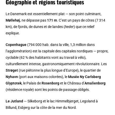
Géographie et régions touristiques
Le Danemark est essentiellement plat — son point culminant,
Møllehøj
, ne dépasse pas
171 m
. C’est un pays de côtes (7 314
km), de fjords, de dunes et de landes (
heder
) que ce relief
explique.
Copenhague
(794 000 hab. dans la ville, 1,3 million dans
l’agglomération) est la capitale des capitales nordiques — propre,
cyclable (62 % des habitants vont au travail à vélo),
culturellement intense, gastronomiquement révolutionnaire. Les
Strøget
(rue piétonne la plus longue d’Europe), le quartier de
Nyhavn
(port aux maisons colorées), le
Musée Ny Carlsberg
Glyptotek
, le Palais de
Rosenborg
et le Château d’
Amalienborg
(résidence royale) sont les points de passage obligés.
Le Jutland
— Silkeborg et le lac Himmelbjerget, Legoland à
Billund, Esbjerg sur la côte de la mer du Nord.