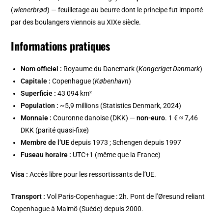
(
wienerbrød
) — feuilletage au beurre dont le principe fut importé
par des boulangers viennois au XIXe siècle.
Informations pratiques
Nom officiel :
Royaume du Danemark (
Kongeriget Danmark
)
Capitale :
Copenhague (
København
)
Superficie :
43 094 km²
Population :
~5,9 millions (Statistics Denmark, 2024)
Monnaie :
Couronne danoise (DKK) —
non-euro
. 1 € ≈ 7,46
DKK (parité quasi-fixe)
Membre de l’UE
depuis 1973 ; Schengen depuis 1997
Fuseau horaire :
UTC+1 (même que la France)
Visa :
Accès libre pour les ressortissants de l’UE.
Transport :
Vol Paris-Copenhague : 2h. Pont de l’Øresund reliant
Copenhague à Malmö (Suède) depuis 2000.