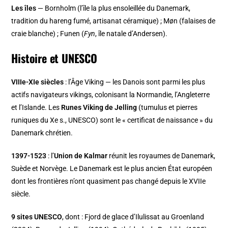
Les îles
— Bornholm (l’île la plus ensoleillée du Danemark,
tradition du hareng fumé, artisanat céramique) ; Møn (falaises de
craie blanche) ; Funen (
Fyn
, île natale d’Andersen).
Histoire et UNESCO
VIIIe-XIe siècles
: l’Âge Viking — les Danois sont parmi les plus
actifs navigateurs vikings, colonisant la Normandie, l’Angleterre
et l’Islande. Les
Runes Viking de Jelling
(tumulus et pierres
runiques du Xe s., UNESCO) sont le « certificat de naissance » du
Danemark chrétien.
1397-1523
: l’
Union de Kalmar
réunit les royaumes de Danemark,
Suède et Norvège. Le Danemark est le plus ancien État européen
dont les frontières n’ont quasiment pas changé depuis le XVIIe
siècle.
9 sites UNESCO
, dont : Fjord de glace d’Ilulissat au Groenland