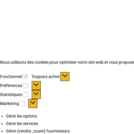
Nous utilisons des cookies pour optimiser notre site web et vous proposer 
Fonctionnel
Fonctionnel
Toujours activé
Préférences
Préférences
Statistiques
Statistiques
Marketing
Marketing
Gérer les options
Gérer les services
Gérer {vendor_count} fournisseurs