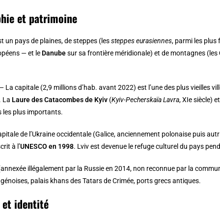
hie et patrimoine
st un pays de plaines, de steppes (les
steppes eurasiennes
, parmi les plus
opéens — et le
Danube
sur sa frontière méridionale) et de montagnes (les
 — La capitale (2,9 millions d’hab. avant 2022) est l’une des plus vieilles vi
). La
Laure des Catacombes de Kyiv
(
Kyiv-Pecherskaïa Lavra
, XIe siècle) e
les plus importants.
pitale de l’Ukraine occidentale (Galice, anciennement polonaise puis autr
rit à l’
UNESCO en 1998
. Lviv est devenue le refuge culturel du pays pen
annexée illégalement par la Russie en 2014, non reconnue par la communau
 génoises, palais khans des Tatars de Crimée, ports grecs antiques.
 et identité