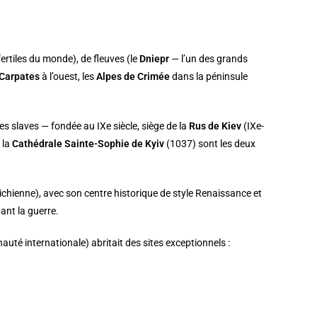
 fertiles du monde), de fleuves (le
Dniepr
— l’un des grands
Carpates
à l’ouest, les
Alpes de Crimée
dans la péninsule
lles slaves — fondée au IXe siècle, siège de la
Rus de Kiev
(IXe-
t la
Cathédrale Sainte-Sophie de Kyiv
(1037) sont les deux
ichienne), avec son centre historique de style Renaissance et
dant la guerre.
té internationale) abritait des sites exceptionnels :