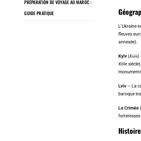
PRÉPARATION DE VOYAGE AU MAROC :
Géograp
GUIDE PRATIQUE
L’Ukraine e
fleuves eur
annexée).
Kyiv
(
Київ
)
XIIIe siècle
monuments 
Lviv
— La ca
baroque insc
La Crimée
(
forteresses
Histoire