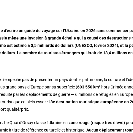
icile d’écrire un guide de voyage sur l’Ukraine en 2026 sans commencer par
ussie mène une invasion à grande échelle qui a causé des destructions
sme est estimé à 3,5 milliards de dollars (UNESCO, février 2024), et la 
e dollars. Le nombre de touristes étrangers qui était de 13,4 millions
é n’empêche pas de présenter un pays dont le patrimoine, la culture et l’id
us grand pays d’Europe par sa superficie (
603 550 km²
hors Crimée anne
réduite par les déplacements de guerre — 6 millions de réfugiés en Europe,
touristique en plein essor : l’
8e destination touristique européenne en 
ort qualité/prix.
 :
Le Quai d’Orsay classe l’Ukraine en
zone rouge (risque très élevé)
pour
urnie à titre de référence culturelle et historique.
Aucun déplacement tour