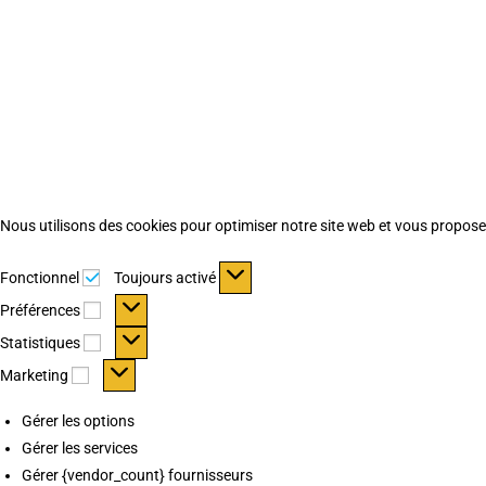
Nous utilisons des cookies pour optimiser notre site web et vous proposer 
Fonctionnel
Fonctionnel
Toujours activé
Préférences
Préférences
Statistiques
Statistiques
Marketing
Marketing
Gérer les options
Gérer les services
Gérer {vendor_count} fournisseurs