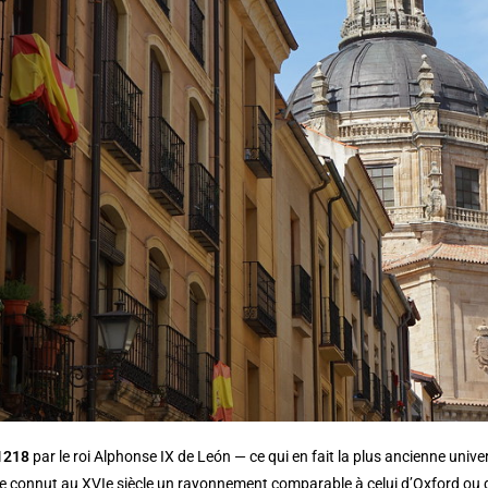
1218
par le roi Alphonse IX de León — ce qui en fait la plus ancienne unive
connut au XVIe siècle un rayonnement comparable à celui d’Oxford ou de l