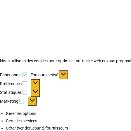
Nous utilisons des cookies pour optimiser notre site web et vous proposer 
Fonctionnel
Fonctionnel
Toujours activé
Préférences
Préférences
Statistiques
Statistiques
Marketing
Marketing
Gérer les options
Gérer les services
Gérer {vendor_count} fournisseurs