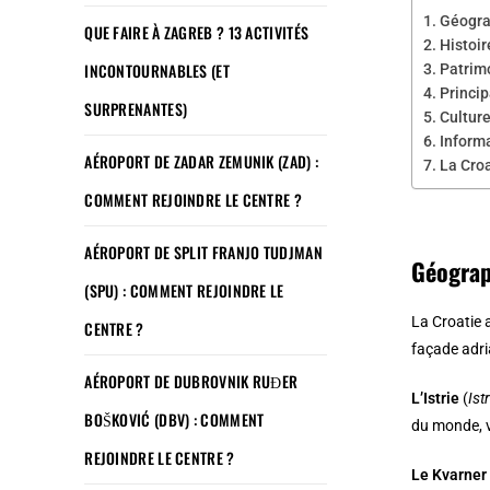
Géograp
QUE FAIRE À ZAGREB ? 13 ACTIVITÉS
Histoir
INCONTOURNABLES (ET
Patrim
Princip
SURPRENANTES)
Cultur
Inform
AÉROPORT DE ZADAR ZEMUNIK (ZAD) :
La Croa
COMMENT REJOINDRE LE CENTRE ?
AÉROPORT DE SPLIT FRANJO TUDJMAN
Géograp
(SPU) : COMMENT REJOINDRE LE
La Croatie a
CENTRE ?
façade adria
AÉROPORT DE DUBROVNIK RUĐER
L’Istrie
(
Ist
BOŠKOVIĆ (DBV) : COMMENT
du monde, v
REJOINDRE LE CENTRE ?
Le Kvarner