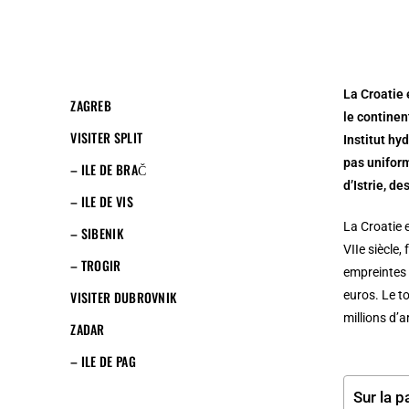
La Croatie 
ZAGREB
le continen
VISITER SPLIT
Institut hy
pas uniform
– ILE DE BRAČ
d’Istrie, d
– ILE DE VIS
La Croatie 
– SIBENIK
VIIe siècle
– TROGIR
empreintes 
VISITER DUBROVNIK
euros. Le t
millions d’
ZADAR
– ILE DE PAG
Sur la p