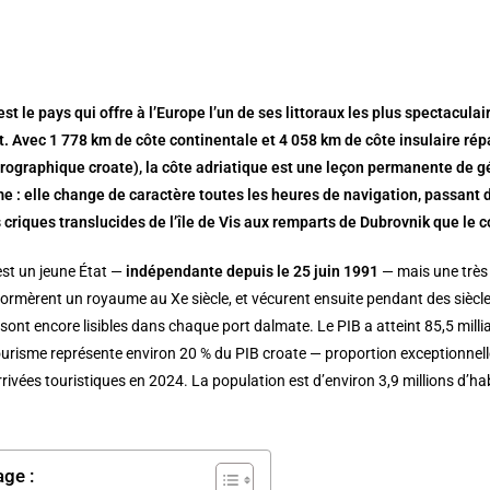
est le pays qui offre à l’Europe l’un de ses littoraux les plus spectacul
t. Avec 1 778 km de côte continentale et 4 058 km de côte insulaire répar
drographique croate), la côte adriatique est une leçon permanente de gé
e : elle change de caractère toutes les heures de navigation, passant 
es criques translucides de l’île de Vis aux remparts de Dubrovnik que le
est un jeune État —
indépendante depuis le 25 juin 1991
— mais une très 
, formèrent un royaume au Xe siècle, et vécurent ensuite pendant des siècl
sont encore lisibles dans chaque port dalmate. Le PIB a atteint 85,5 mill
ourisme représente environ 20 % du PIB croate — proportion exceptionnelle
arrivées touristiques en 2024. La population est d’environ 3,9 millions d’ha
age :