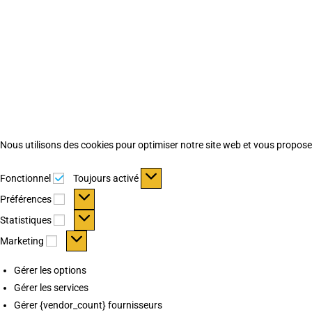
Nous utilisons des cookies pour optimiser notre site web et vous proposer 
Fonctionnel
Fonctionnel
Toujours activé
Préférences
Préférences
Statistiques
Statistiques
Marketing
Marketing
Gérer les options
Gérer les services
Gérer {vendor_count} fournisseurs