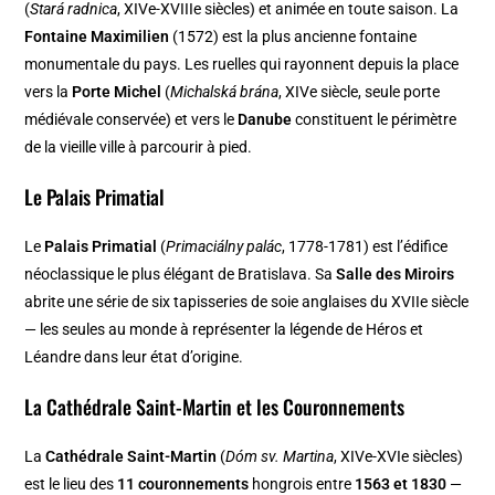
(
Stará radnica
, XIVe-XVIIIe siècles) et animée en toute saison. La
Fontaine Maximilien
(1572) est la plus ancienne fontaine
monumentale du pays. Les ruelles qui rayonnent depuis la place
vers la
Porte Michel
(
Michalská brána
, XIVe siècle, seule porte
médiévale conservée) et vers le
Danube
constituent le périmètre
de la vieille ville à parcourir à pied.
Le Palais Primatial
Le
Palais Primatial
(
Primaciálny palác
, 1778-1781) est l’édifice
néoclassique le plus élégant de Bratislava. Sa
Salle des Miroirs
abrite une série de six tapisseries de soie anglaises du XVIIe siècle
— les seules au monde à représenter la légende de Héros et
Léandre dans leur état d’origine.
La Cathédrale Saint-Martin et les Couronnements
La
Cathédrale Saint-Martin
(
Dóm sv. Martina
, XIVe-XVIe siècles)
est le lieu des
11 couronnements
hongrois entre
1563 et 1830
—