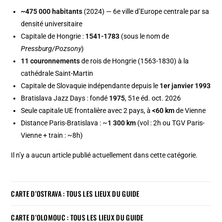
~475 000 habitants
(2024) — 6e ville d’Europe centrale par sa
densité universitaire
Capitale de Hongrie :
1541-1783
(sous le nom de
Pressburg/Pozsony
)
11 couronnements
de rois de Hongrie (1563-1830) à la
cathédrale Saint-Martin
Capitale de Slovaquie indépendante depuis le
1er janvier 1993
Bratislava Jazz Days : fondé
1975
, 51e éd. oct. 2026
Seule capitale UE frontalière avec 2 pays, à
<60 km
de Vienne
Distance Paris-Bratislava : ~
1 300 km
(vol : 2h ou TGV Paris-
Vienne + train : ~8h)
Il n’y a aucun article publié actuellement dans cette catégorie.
CARTE D’OSTRAVA : TOUS LES LIEUX DU GUIDE
CARTE D’OLOMOUC : TOUS LES LIEUX DU GUIDE