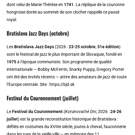
dont celui de Marie-Thérèse en
1741
. La réplique de la couronne
hongroise dorée au sommet de son clocher rappelle ce passé
royal.
Bratislava Jazz Days (octobre)
Les
Bratislava Jazz Days
(2026 :
23-25 octobre
,
51e édition
)
sont le festival de jazz le plus important de Slovaquie, fondé en
1975
à l’époque communiste. Son programme de qualité
internationale — Bobby McFerrin, Snarky Puppy, Gregory Porter
ont été des invités récents — attire des amateurs de jazz de toute
l’Europe centrale. Site : https://bjd.sk
Festival du Couronnement (juillet)
Le
Festival du Couronnement
(
Korunovačné Dni
, 2026 :
24-26
juillet
) est la grande reconstitution historique de Bratislava :
défilés en costumes du XVIIIe siècle, joutes à cheval, fauconnerie
dans les rues de la vieille ville — en mémoire des 11