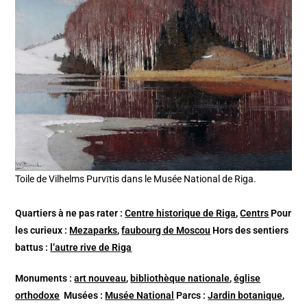
Toile de Vilhelms Purvītis dans le Musée National de Riga.
Quartiers
à ne pas rater :
Centre historique de Riga
,
Centrs
Pour
les curieux :
Mezaparks
,
faubourg de Moscou
Hors des sentiers
battus :
l’autre rive de Riga
Monuments :
art nouveau
,
bibliothèque nationale
,
église
orthodoxe
Musées :
Musée National
Parcs :
Jardin botanique
,