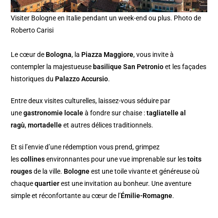
Visiter Bologne en Italie pendant un week-end ou plus. Photo de
Roberto Carisi
Le cœur de
Bologna
, la
Piazza Maggiore
, vous invite à
contempler la majestueuse
basilique San Petronio
et les façades
historiques du
Palazzo Accursio
.
Entre deux visites culturelles, laissez-vous séduire par
une
gastronomie locale
à fondre sur chaise :
tagliatelle al
ragù
,
mortadelle
et autres délices traditionnels.
Et si l’envie d’une rédemption vous prend, grimpez
les
collines
environnantes pour une vue imprenable sur les
toits
rouges
de la ville.
Bologne
est une toile vivante et généreuse où
chaque
quartier
est une invitation au bonheur. Une aventure
simple et réconfortante au cœur de l’
Émilie-Romagne
.