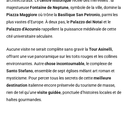
architecturaux. Le
centre historique
recèle des merveilles : la
majestueuse
Fontaine de Neptune
, symbole de la ville, domine la
Piazza Maggiore
où trône la
Basilique San Petronio
, parmi les
plus vastes d’Europe. À deux pas, le
Palazzo dei Notai
et le
Palazzo d’Accursio
rappellent la puissance médiévale de cette
cité universitaire séculaire.
Aucune visite ne serait complète sans gravir la
Tour Asinelli
,
offrant une vue panoramique sur les toits rouges et les collines
environnantes. Autre
chose incontournable
, le complexe de
Santo Stefano
, ensemble de sept églises mêlant art roman et
mysticisme. Pour percer tous les secrets de cette
meilleure
destination
italienne encore préservée du tourisme de masse,
rien de tel qu’une
visite guidée
, ponctuée d’histoires locales et de
haltes gourmandes.