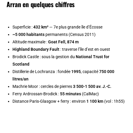
Arran en quelques chiffres
Superficie :
432 km²
— 7e plus grande île d’Écosse
~5 000 habitants
permanents (Census 2011)
Altitude maximale :
Goat Fell, 874 m
Highland Boundary Fault
: traverse l’île d’est en ouest
Brodick Castle : sous la gestion du
National Trust for
Scotland
Distillerie de Lochranza : fondée
1995
, capacité
750 000
litres/an
Machrie Moor : cercles de pierres
3 500-1 500 av. J.-C.
Ferry Ardrossan-Brodick :
55 minutes
(CalMac)
Distance Paris-Glasgow + ferry : environ
1 100 km
(vol : 1h55)