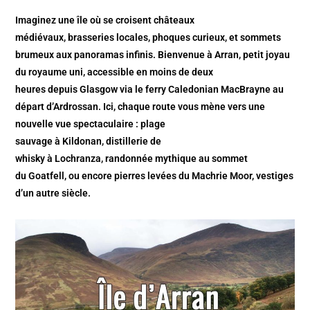
Imaginez une
île
où se croisent
châteaux
médiévaux
,
brasseries locales
,
phoques curieux
, et
sommets
brumeux
aux panoramas infinis. Bienvenue à
Arran
, petit joyau
du
royaume uni
, accessible en
moins de deux
heures
depuis
Glasgow
via le
ferry Caledonian MacBrayne
au
départ d’
Ardrossan
. Ici, chaque
route
vous mène vers une
nouvelle
vue
spectaculaire :
plage
sauvage
à
Kildonan
,
distillerie de
whisky
à
Lochranza
,
randonnée
mythique au sommet
du
Goatfell
, ou encore
pierres levées
du
Machrie Moor
, vestiges
d’un autre
siècle
.