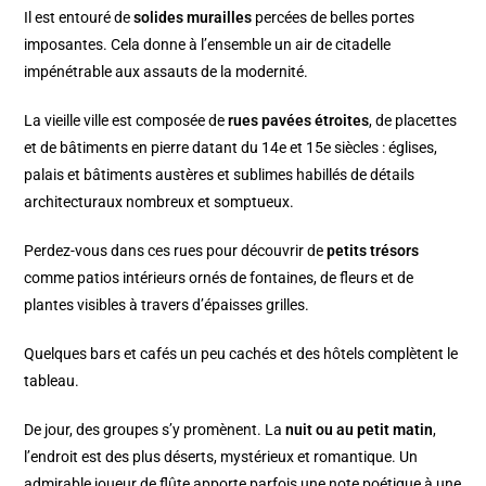
Il est entouré de
solides murailles
percées de belles portes
imposantes. Cela donne à l’ensemble un air de citadelle
impénétrable aux assauts de la modernité.
La vieille ville est composée de
rues pavées étroites
, de placettes
et de bâtiments en pierre datant du 14e et 15e siècles : églises,
palais et bâtiments austères et sublimes habillés de détails
architecturaux nombreux et somptueux.
Perdez-vous dans ces rues pour découvrir de
petits trésors
comme patios intérieurs ornés de fontaines, de fleurs et de
plantes visibles à travers d’épaisses grilles.
Quelques bars et cafés un peu cachés et des hôtels complètent le
tableau.
De jour, des groupes s’y promènent. La
nuit ou au petit matin
,
l’endroit est des plus déserts, mystérieux et romantique. Un
admirable joueur de flûte apporte parfois une note poétique à une