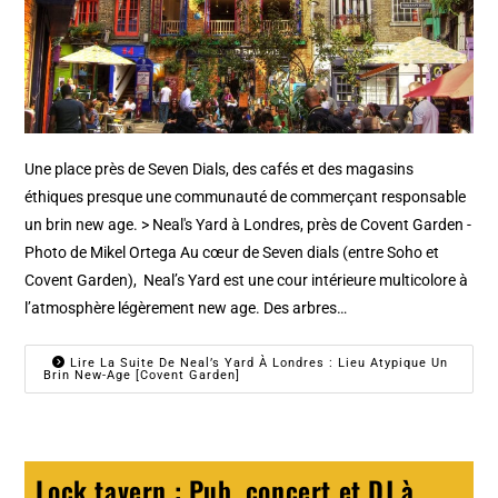
Une place près de Seven Dials, des cafés et des magasins
éthiques presque une communauté de commerçant responsable
un brin new age. > Neal's Yard à Londres, près de Covent Garden -
Photo de Mikel Ortega Au cœur de Seven dials (entre Soho et
Covent Garden), Neal’s Yard est une cour intérieure multicolore à
l’atmosphère légèrement new age. Des arbres…
Lire La Suite De Neal’s Yard À Londres : Lieu Atypique Un
Brin New-Age [Covent Garden]
Lock tavern : Pub, concert et DJ à