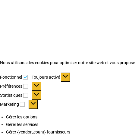
Nous utilisons des cookies pour optimiser notre site web et vous proposer 
Fonctionnel
Fonctionnel
Toujours activé
Préférences
Préférences
Statistiques
Statistiques
Marketing
Marketing
Gérer les options
Gérer les services
Gérer {vendor_count} fournisseurs