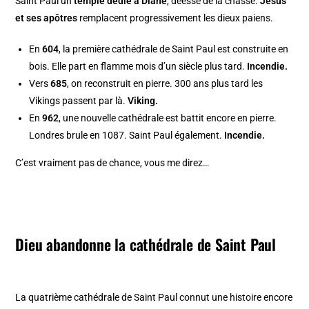
Saint Paul un
temple dédié à Diane
, déesse de la chasse.
Jésus
et ses apôtres
remplacent progressivement les dieux paiens.
En
604
, la première cathédrale de Saint Paul est construite en
bois. Elle part en flamme mois d’un siècle plus tard.
Incendie.
Vers
685
, on reconstruit en pierre. 300 ans plus tard les
Vikings passent par là.
Viking.
En
962
, une nouvelle cathédrale est battit encore en pierre.
Londres brule en 1087. Saint Paul également.
Incendie.
C’est vraiment pas de chance, vous me direz…
Dieu abandonne la cathédrale de Saint Paul
La quatrième cathédrale de Saint Paul connut une histoire encore