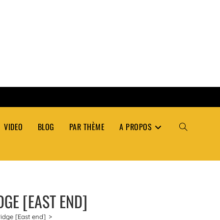
VIDEO
BLOG
PAR THÈME
A PROPOS
TOGGLE
WEBSITE
DGE [EAST END]
SEARCH
ridge [East end]
>