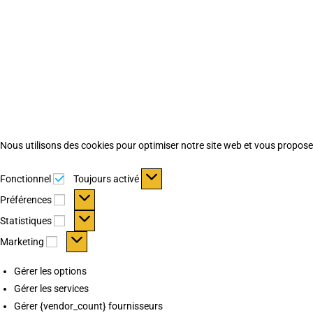
Nous utilisons des cookies pour optimiser notre site web et vous proposer 
Fonctionnel
Fonctionnel
Toujours activé
Préférences
Préférences
Statistiques
Statistiques
Marketing
Marketing
Gérer les options
Gérer les services
Gérer {vendor_count} fournisseurs