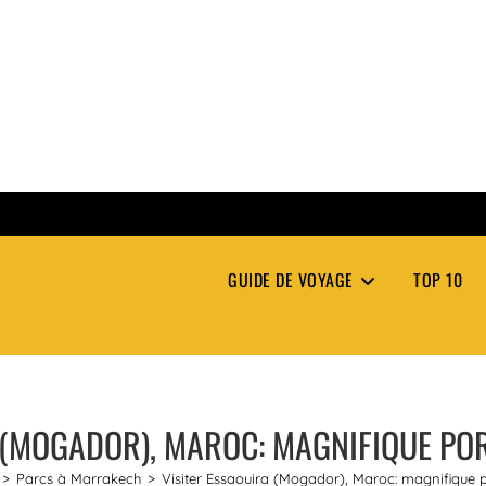
GUIDE DE VOYAGE
TOP 10
 (MOGADOR), MAROC: MAGNIFIQUE POR
>
Parcs à Marrakech
>
Visiter Essaouira (Mogador), Maroc: magnifique po