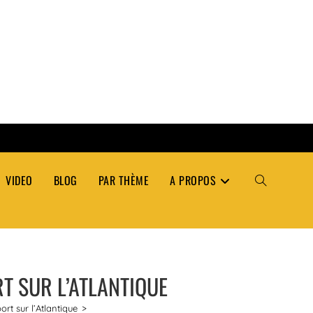
VIDEO
BLOG
PAR THÈME
A PROPOS
TOGGLE
WEBSITE
T SUR L’ATLANTIQUE
SEARCH
rt sur l’Atlantique
>