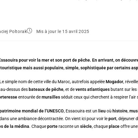
ciej Poltorak
Mis à jour le 15 avril 2025
Essaouira pour voir la mer et son port de pêche. En arrivant, on découvre
s touristique mais aussi populaire, simple, sophistiquée par certains as
Le simple nom de cette ville du Maroc, autrefois appelée
Mogador
, réveil
 au-dessus des
bateaux de pêche
, et de
vents atlantiques
butant sur les
orteresse
entourée de
murailles
séduit ceux qui cherchent à respirer l’air s
patrimoine mondial de l’UNESCO
, Essaouira est un
lieu
où
histoire
,
mus
dans une ambiance décontractée. On vient ici pour voir le
port
, déjeuner
es de la médina
. Chaque
porte
raconte un
siècle
, chaque
place
offre un