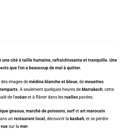
 une cité à taille humaine, rafraichissante et tranquille. Une
pects que l’on a beaucoup de mal à quitter.
le des images de
médina blanche et bleue
, de
mouettes
remparts
. À seulement quelques heures de
Marrakech
, cette
alé de l’
océan
et à flâner dans les
ruelles
pavées.
ique gnaoua
,
marché de poissons
,
surf
et
art marocain
 dans un
restaurant local
, découvrir la
kasbah
, et se perdre
e
vue
sur la
mer
.