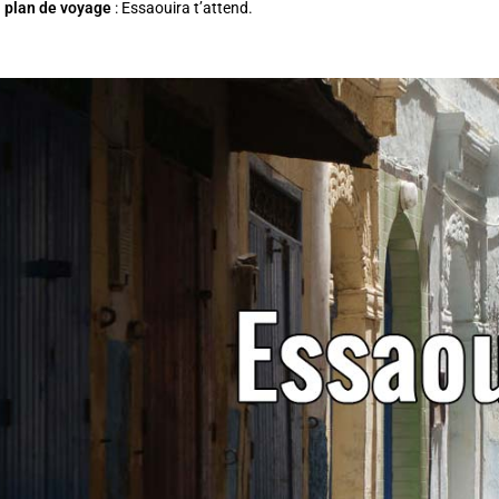
n
plan de voyage
: Essaouira t’attend.