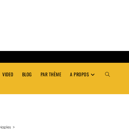
VIDEO
BLOG
PAR THÈME
A PROPOS
TOGGLE
WEBSITE
SEARCH
 Naples
>