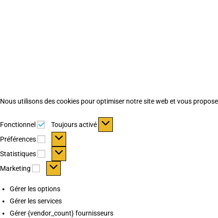
Nous utilisons des cookies pour optimiser notre site web et vous proposer 
Fonctionnel
Fonctionnel
Toujours activé
Préférences
Préférences
Statistiques
Statistiques
Marketing
Marketing
Gérer les options
Gérer les services
Gérer {vendor_count} fournisseurs