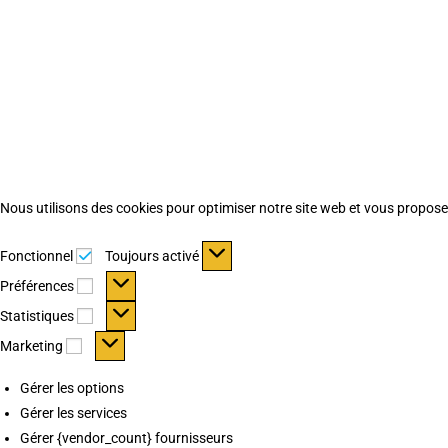
Nous utilisons des cookies pour optimiser notre site web et vous proposer 
Fonctionnel
Fonctionnel
Toujours activé
Préférences
Préférences
Statistiques
Statistiques
Marketing
Marketing
Gérer les options
Gérer les services
Gérer {vendor_count} fournisseurs