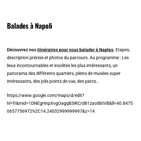
Balades à Napoli
Découvrez nos
itinéraires pour vous balader à Naples
.
Etapes,
description précise et photos du parcours. Au programme : Les
lieux incontournables et insolites les plus intéressants, un
panorama des différents quartiers, pleins de musées super
intéressants, des jolis points de vue, des parcs…
https://www.google.com/maps/d/edit?
hl=fr&mid=1DNEgHnpXvgOagqB3iRCrd81zaoIBIIVB&ll=40.8475
0657756972%2C14.24032999999997&z=14