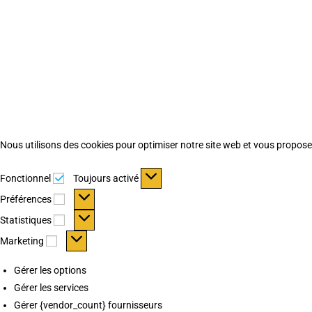
Nous utilisons des cookies pour optimiser notre site web et vous proposer 
Fonctionnel
Fonctionnel
Toujours activé
Préférences
Préférences
Statistiques
Statistiques
Marketing
Marketing
Gérer les options
Gérer les services
Gérer {vendor_count} fournisseurs