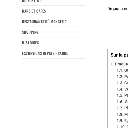
OÙ SORTIR ?
De jour com
BARS ET CAFÉS
RESTAURANTS OÙ MANGER ?
SHOPPING
HISTOIRES
EXCURSIONS DEPUIS PRAGUE
Sur la p
Prague 
Q
P
C
V
Pl
S
P
M
E