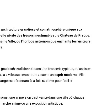
on architecture grandiose et son atmosphère unique aux
elle abrite des trésors inestimables : le Château de Prague,
ieille Ville, où l’horloge astronomique enchante les visiteurs
va.
n
goulasch traditionnel
dans une brasserie typique, ou assister
es, la « ville aux cents tours » cache un
esprit moderne
. Elle
élange est détonnant à la fois
sublime
pour l’oeil et
romet une immersion captivante dans une ville où chaque
n marché animé ou une exposition artistique.