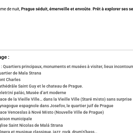
me de nuit,
Prague séduit, émerveille et envoûte
.
Prêt à explorer ses s
age :
: Quartiers principaux, monuments et musées à visiter, lieux incontou
uartier de Mala Strana
ont Charles
athédrâle Saint Guy et le chateau de Prague.
eletržní palác, Musée d’art moderne
ace de la Vieille Ville… dans la Vieille Ville (Staré město) sans surprise
ynagogue espagnole dans Josefov, le quartier juif de Prague
lace Venceslas à Nové Město (Nouvelle Ville de Prague)
aison municipale
glise Saint Nicolas de Malá Strana
Opera et musique classique, jazz, rock, drum’n’bass…