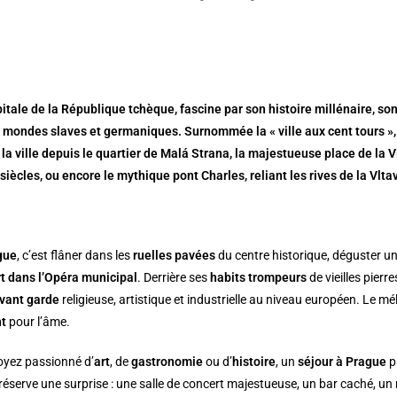
itale de la République tchèque, fascine par son histoire millénaire, s
 mondes slaves et germaniques. Surnommée la « ville aux cent tours », 
la ville depuis le quartier de Malá Strana, la majestueuse place de la V
siècles, ou encore le mythique pont Charles, reliant les rives de la Vlta
gue
, c’est flâner dans les
ruelles pavées
du centre historique, déguster u
t dans l’Opéra municipal
. Derrière ses
habits trompeurs
de vieilles pierr
vant garde
religieuse, artistique et industrielle au niveau européen. Le m
nt
pour l’âme.
oyez passionné d’
art
, de
gastronomie
ou d’
histoire
, un
séjour à Prague
p
 réserve une surprise : une salle de concert majestueuse, un bar caché, u