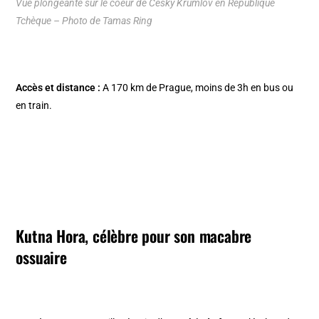
Vue plongeante sur le coeur de Cesky Krumlov en République
Tchèque – Photo de Tamas Ring
Accès et distance :
A 170 km de
Prague
, moins de 3h en bus ou
en train.
Kutna Hora, célèbre pour son macabre
ossuaire