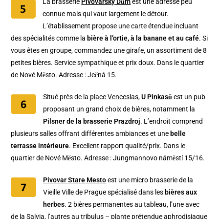
La brasserie
Pivovarský Dům
est une adresse peu
connue mais qui vaut largement le détour.
L’établissement propose une carte étendue incluant
des spécialités comme la
bière à l’ortie, à la banane et au café
. Si
vous êtes en groupe, commandez une girafe, un assortiment de 8
petites bières. Service sympathique et prix doux. Dans le quartier
de Nové Město. Adresse : Ječná 15.
Situé près de la
place Venceslas
,
U Pinkasů
est un pub
proposant un grand choix de bières, notamment la
Pilsner de la brasserie Prazdroj
. L’endroit comprend
plusieurs salles offrant différentes ambiances et une
belle
terrasse intérieure
. Excellent rapport qualité/prix. Dans le
quartier de Nové Město. Adresse : Jungmannovo náměstí 15/16.
Pivovar Stare Mesto
est une micro brasserie de la
Vieille Ville de Prague spécialisé dans les
bières aux
herbes
. 2 bières permanentes au tableau, l’une avec
de la Salvia, l’autres au tribulus – plante prétendue aphrodisiaque