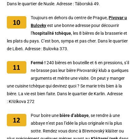
Dans le quartier de Nusle. Adresse : Táborská 49.
Toujours en dehors du centre de Prague,
Pivovar u
Bulovky
est une bonne adresse pour découvrir
l’
hospitalité tchèque
, les 8 bières de la brasserie et
les plats du pays. C’est bon, sympa et pas cher. Dans le quartier
de Libeň. Adresse : Bulovka 373.
Fermé !
240 bières en bouteille et 6 en pressions, s’il
ne brasse pas leur bière Pivovarský klub a quelques
arguments et mérite une visite. On peut y manger
une cuisine tchèque qui devinez quoi ? Se marie très bien à la
bière. La vie est bien faite. Dans le quartier de Karlin. Adresse
: Křižíkova 272
Pour boire une
bière d’abbaye
, se rendre à une
abbaye n’est pas l’idée la plus originale ni la plus
sotte. Rendez vous donc à Břevnovský klášter ou
plus précisément quelques mètres avant au
Klášterní šenk
dans