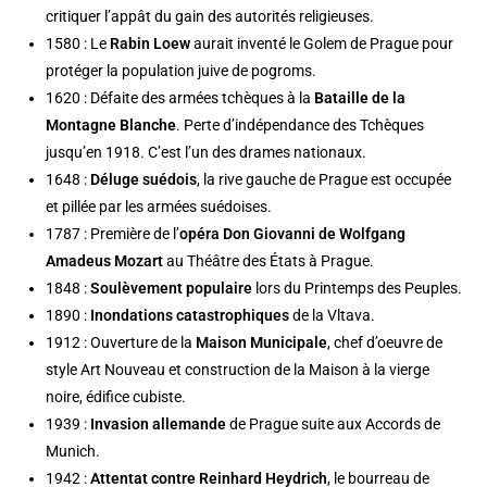
critiquer l’appât du gain des autorités religieuses.
1580 : Le
Rabin Loew
aurait inventé le Golem de Prague pour
protéger la population juive de pogroms.
1620 : Défaite des armées tchèques à la
Bataille de la
Montagne Blanche
. Perte d’indépendance des Tchèques
jusqu’en 1918. C’est l’un des drames nationaux.
1648 :
Déluge suédois
, la rive gauche de Prague est occupée
et pillée par les armées suédoises.
1787 : Première de l’
opéra Don Giovanni de Wolfgang
Amadeus Mozart
au
Théâtre des États à Prague
.
1848 :
Soulèvement populaire
lors du Printemps des Peuples.
1890 :
Inondations catastrophiques
de la
Vltava
.
1912 : Ouverture de la
Maison Municipale
, chef d’oeuvre de
style Art Nouveau et construction de la
Maison à la vierge
noire
, édifice cubiste.
1939 :
Invasion allemande
de Prague suite aux Accords de
Munich.
1942 :
Attentat contre Reinhard Heydrich
, le bourreau de