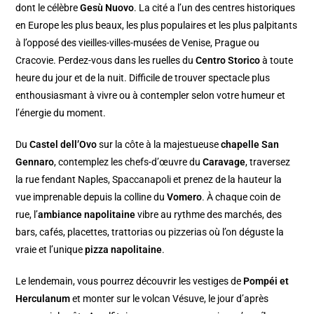
dont le célèbre
Gesù Nuovo
. La cité a l’un des centres historiques
en Europe les plus beaux, les plus populaires et les plus palpitants
à l’opposé des vieilles-villes-musées de Venise, Prague ou
Cracovie. Perdez-vous dans les ruelles du
Centro Storico
à toute
heure du jour et de la nuit. Difficile de trouver spectacle plus
enthousiasmant à vivre ou à contempler selon votre humeur et
l’énergie du moment.
Du
Castel dell’Ovo
sur la côte à la majestueuse
chapelle San
Gennaro
, contemplez les chefs-d’œuvre du
Caravage
, traversez
la rue fendant Naples, Spaccanapoli et prenez de la hauteur la
vue imprenable depuis la colline du
Vomero
. À chaque coin de
rue, l’
ambiance napolitaine
vibre au rythme des marchés, des
bars, cafés, placettes, trattorias ou pizzerias où l’on déguste la
vraie et l’unique
pizza napolitaine
.
Le lendemain, vous pourrez découvrir les vestiges de
Pompéi et
Herculanum
et monter sur le volcan Vésuve, le jour d’après