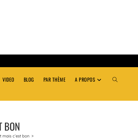
VIDEO
BLOG
PAR THÈME
A PROPOS
TOGGLE
WEBSITE
ST BON
SEARCH
rt mais c’est bon
>