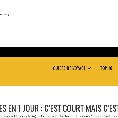
rences
GUIDES DE VOYAGE
TOP 10
S EN 1 JOUR : C’EST COURT MAIS C’E
Guide de Naples (Italie)
>
Pratique à Naples
>
Naples en 1 jour : C’est cou