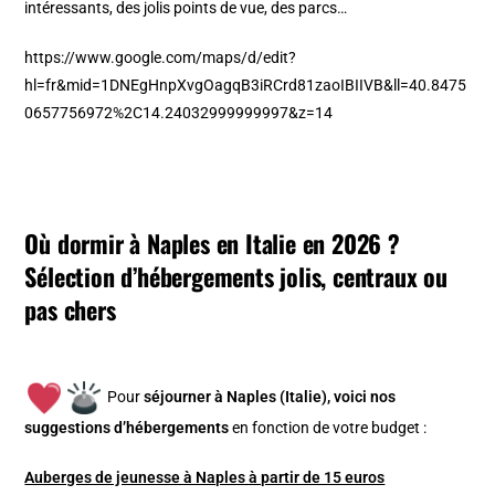
intéressants, des jolis points de vue, des parcs…
https://www.google.com/maps/d/edit?
hl=fr&mid=1DNEgHnpXvgOagqB3iRCrd81zaoIBIIVB&ll=40.8475
0657756972%2C14.24032999999997&z=14
Où dormir à Naples en Italie en 2026 ?
Sélection d’hébergements jolis, centraux ou
pas chers
Pour
séjourner à Naples (Italie), v
oici nos
suggestions d’hébergements
en fonction de votre budget :
Auberges de jeunesse à Naples à partir de 15 euros