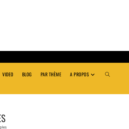
VIDEO
BLOG
PAR THÈME
A PROPOS
TOGGLE
WEBSITE
ES
SEARCH
ples