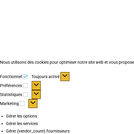
Nous utilisons des cookies pour optimiser notre site web et vous proposer 
Fonctionnel
Fonctionnel
Toujours activé
Préférences
Préférences
Statistiques
Statistiques
Marketing
Marketing
Gérer les options
Gérer les services
Gérer {vendor_count} fournisseurs