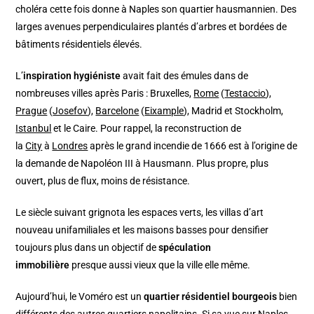
choléra cette fois donne à Naples son quartier hausmannien. Des
larges avenues perpendiculaires plantés d’arbres et bordées de
bâtiments résidentiels élevés.
L’
inspiration hygiéniste
avait fait des émules dans de
nombreuses villes après Paris : Bruxelles,
Rome
(
Testaccio
),
Prague
(
Josefov
),
Barcelone
(
Eixample
), Madrid et Stockholm,
Istanbul
et le Caire. Pour rappel, la reconstruction de
la
City
à
Londres
après le grand incendie de 1666 est à l’origine de
la demande de Napoléon III à Hausmann. Plus propre, plus
ouvert, plus de flux, moins de résistance.
Le siècle suivant grignota les espaces verts, les villas d’art
nouveau unifamiliales et les maisons basses pour densifier
toujours plus dans un objectif de
spéculation
immobilière
presque aussi vieux que la ville elle même.
Aujourd’hui, le Voméro est un
quartier résidentiel bourgeois
bien
différents des autres quartiers napolitains. Si sa vue sur Naples