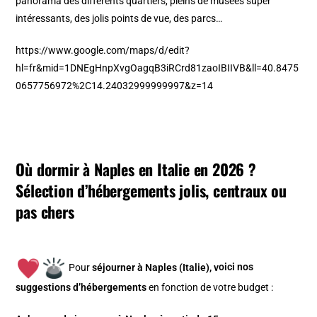
panorama des différents quartiers, pleins de musées super
intéressants, des jolis points de vue, des parcs…
https://www.google.com/maps/d/edit?
hl=fr&mid=1DNEgHnpXvgOagqB3iRCrd81zaoIBIIVB&ll=40.8475
0657756972%2C14.24032999999997&z=14
Où dormir à Naples en Italie en 2026 ?
Sélection d’hébergements jolis, centraux ou
pas chers
Pour
séjourner à Naples (Italie), v
oici nos
suggestions d’hébergements
en fonction de votre budget :