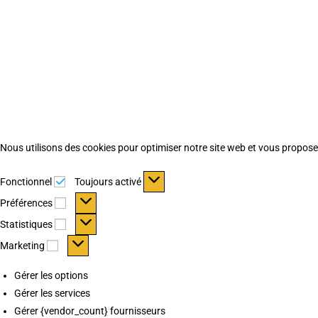
Nous utilisons des cookies pour optimiser notre site web et vous proposer 
Fonctionnel
Fonctionnel
Toujours activé
Préférences
Préférences
Statistiques
Statistiques
Marketing
Marketing
Gérer les options
Gérer les services
Gérer {vendor_count} fournisseurs