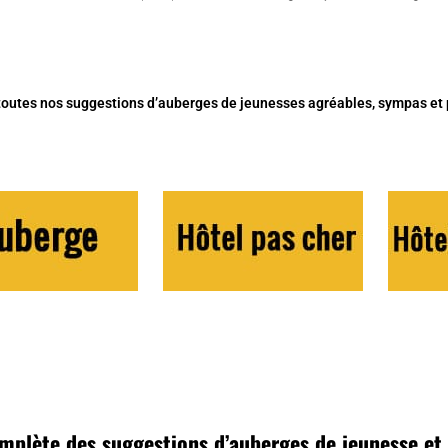
toutes nos suggestions d’auberges de jeunesses agréables, sympas et 
omplète des suggestions d’auberges de jeunesse et