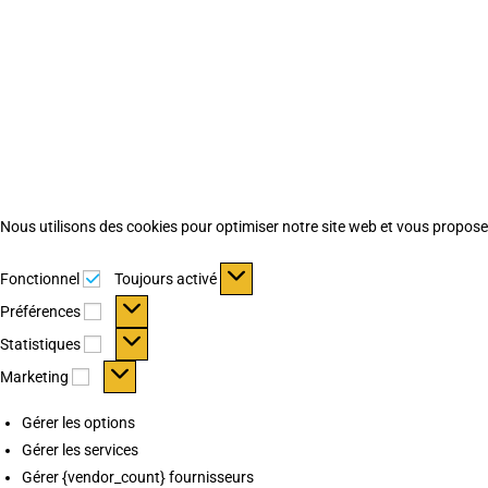
Nous utilisons des cookies pour optimiser notre site web et vous proposer 
Fonctionnel
Fonctionnel
Toujours activé
Préférences
Préférences
Statistiques
Statistiques
Marketing
Marketing
Gérer les options
Gérer les services
Gérer {vendor_count} fournisseurs