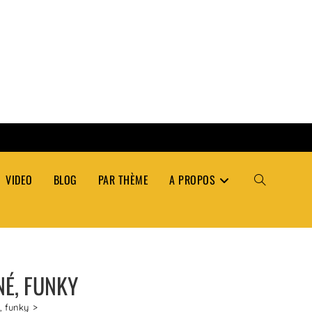
VIDEO
BLOG
PAR THÈME
A PROPOS
TOGGLE
WEBSITE
NÉ, FUNKY
SEARCH
é, funky
>