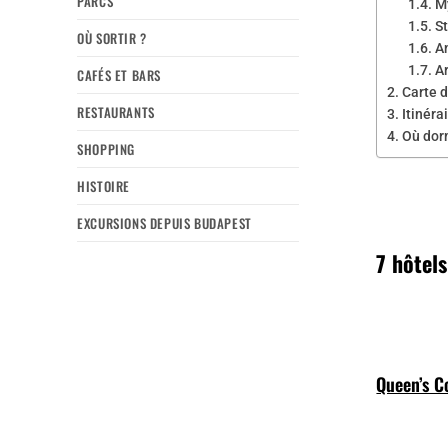
PARCS
M
St
OÙ SORTIR ?
A
A
CAFÉS ET BARS
Carte d
RESTAURANTS
Itinéra
Où dorm
SHOPPING
HISTOIRE
EXCURSIONS DEPUIS BUDAPEST
7 hôtel
Queen’s C