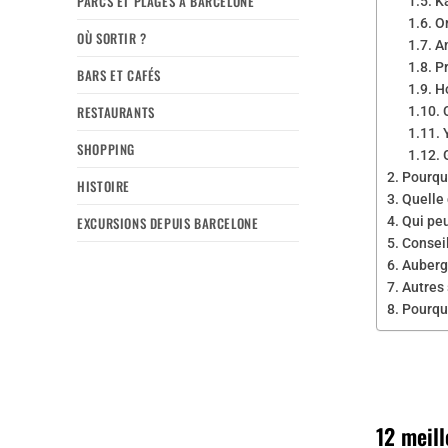
PARCS ET PLAGES À BARCELONE
K
O
OÙ SORTIR ?
A
P
BARS ET CAFÉS
H
RESTAURANTS
SHOPPING
Pourqu
HISTOIRE
Quelle 
EXCURSIONS DEPUIS BARCELONE
Qui peu
Conseil
Auberg
Autres
Pourqu
12 meil