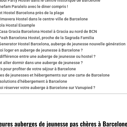
abul Party Hostel dans le centre historique de Barcelone
nefam Paralelo avec le diner compris !
nt Hostel Barcelona près de la plage
rimavera Hostel dans le centre-ville de Barcelone
ola Hostal Eixample
Casa Gracia Barcelona Hostel à Gracia au nord de BCN
Yeah Barcelona Hostel, proche de la Sagrada Familia
Generator Hostel Barcelona, auberge de jeunesse nouvelle génération
oi loger en auberge de jeunesse à Barcelone ?
différence entre une auberge de jeunesse ou hostel ?
t aller dormir dans une auberge de jeunesse ?
s pour profiter de votre séjour à Barcelone
es de jeunesses et hébergements sur une carte de Barcelone
 solutions d’hébergement à Barcelone
oi réserver votre auberge à Barcelone sur Vanupied ?
leures auberges de jeunesse pas chères à Barcelon