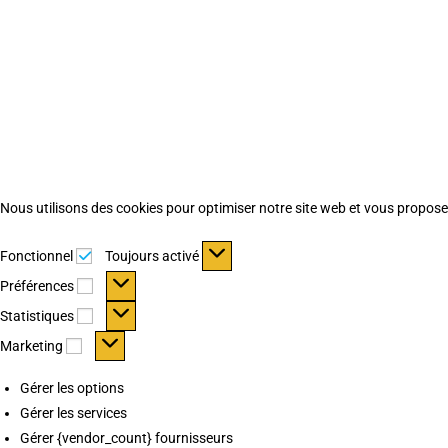
Nous utilisons des cookies pour optimiser notre site web et vous proposer 
Fonctionnel
Fonctionnel
Toujours activé
Préférences
Préférences
Statistiques
Statistiques
Marketing
Marketing
Gérer les options
Gérer les services
Gérer {vendor_count} fournisseurs