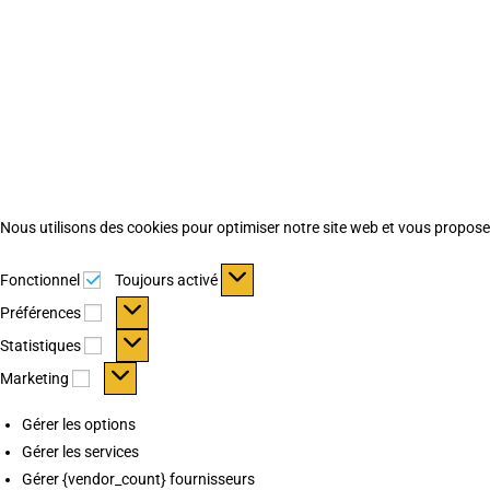
Nous utilisons des cookies pour optimiser notre site web et vous proposer 
Fonctionnel
Fonctionnel
Toujours activé
Préférences
Préférences
Statistiques
Statistiques
Marketing
Marketing
Gérer les options
Gérer les services
Gérer {vendor_count} fournisseurs