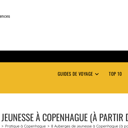
rences
GUIDES DE VOYAGE
TOP 10
 JEUNESSE À COPENHAGUE (À PARTIR D
>
Pratique à Copenhague
>
8 Auberges de jeunesse à Copenhague (à par