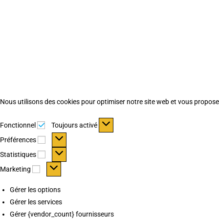
Nous utilisons des cookies pour optimiser notre site web et vous proposer 
Fonctionnel
Fonctionnel
Toujours activé
Préférences
Préférences
Statistiques
Statistiques
Marketing
Marketing
Gérer les options
Gérer les services
Gérer {vendor_count} fournisseurs