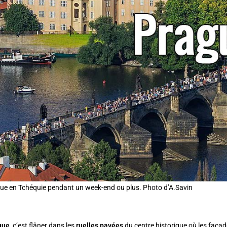
gue en Tchéquie pendant un week-end ou plus. Photo d’A.Savin
gue
, c’est flâner dans les
ruelles pavées
du centre historique où les faça