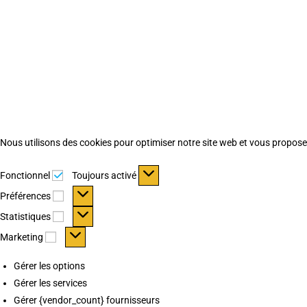
Nous utilisons des cookies pour optimiser notre site web et vous proposer 
Fonctionnel
Fonctionnel
Toujours activé
Préférences
Préférences
Statistiques
Statistiques
Marketing
Marketing
Gérer les options
Gérer les services
Gérer {vendor_count} fournisseurs