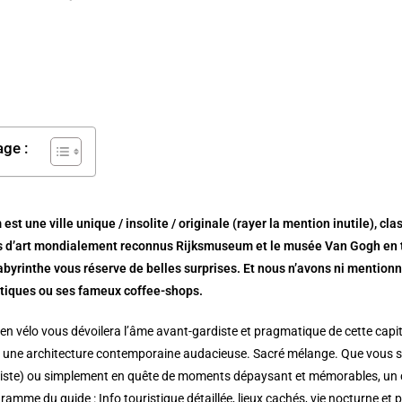
age :
st une ville unique / insolite / originale (rayer la mention inutile), 
 d’art mondialement reconnus Rijksmuseum et le musée Van Gogh en têt
byrinthe vous réserve de belles surprises. Et nous n’avons ni mentionné 
utiques ou ses fameux coffee-shops.
en vélo vous dévoilera l’âme avant-gardiste et pragmatique de cette capi
et une architecture contemporaine audacieuse. Sacré mélange. Que vous so
existe) ou simplement en quête de moments dépaysant et mémorables, un 
gramme du guide : Info touristique détaillée, lieux cachés, vie nocturne et 