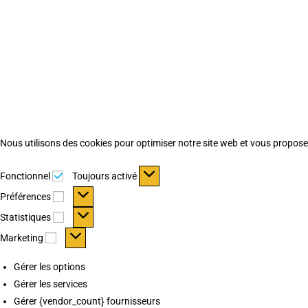
Nous utilisons des cookies pour optimiser notre site web et vous proposer 
Fonctionnel
Fonctionnel
Toujours activé
Préférences
Préférences
Statistiques
Statistiques
Marketing
Marketing
Gérer les options
Gérer les services
Gérer {vendor_count} fournisseurs