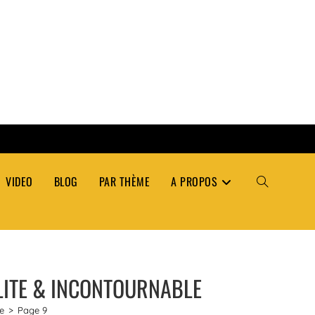
VIDEO
BLOG
PAR THÈME
A PROPOS
TOGGLE
WEBSITE
OLITE & INCONTOURNABLE
SEARCH
e
>
Page 9